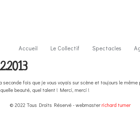
Accueil
Le Collectif
Spectacles
A
2.2013
la seconde fois que je vous voyais sur scène et toujours le même p
uelle beauté, quel talent ! Merci, merci !
© 2022 Tous Droits Réservé - webmaster
richard turner