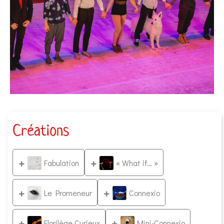
Créations
Fabulation
« What if… »
Le Promeneur
Connexio
Florilège Curieux
Mini-Connexio