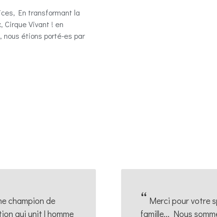
ices, En transformant la
 Cirque Vivant ! en
, nous étions porté-es par
“
ome champion de
Merci pour votre 
tion qui unit l homme
famille... Nous somm