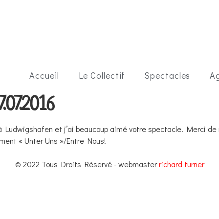
Accueil
Le Collectif
Spectacles
A
.07.2016
à Ludwigshafen et j’ai beaucoup aimé votre spectacle. Merci de no
moment « Unter Uns »/Entre Nous!
© 2022 Tous Droits Réservé - webmaster
richard turner