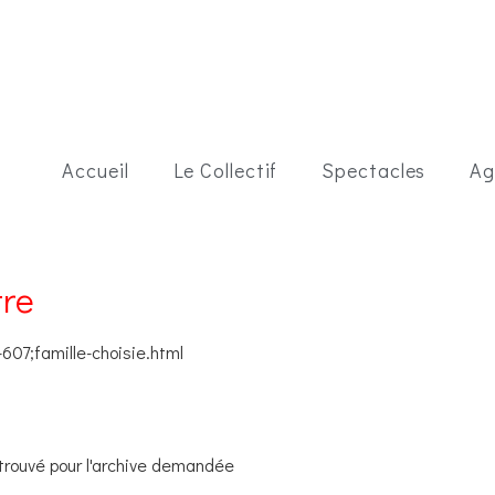
Accueil
Le Collectif
Spectacles
Ag
tre
607;famille-choisie.html
 trouvé pour l'archive demandée