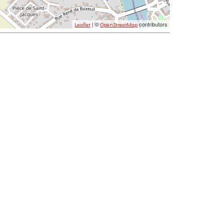
| ©
contributors
Leaflet
OpenStreetMap