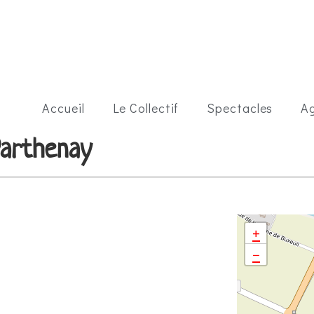
Accueil
Le Collectif
Spectacles
A
Parthenay
+
−