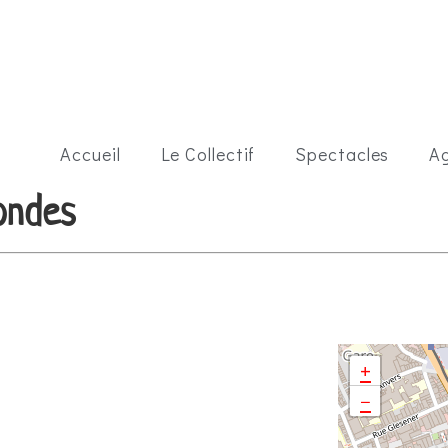
Accueil
Le Collectif
Spectacles
A
ondes
+
−