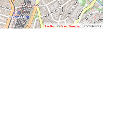
| ©
contributors
Leaflet
OpenStreetMap