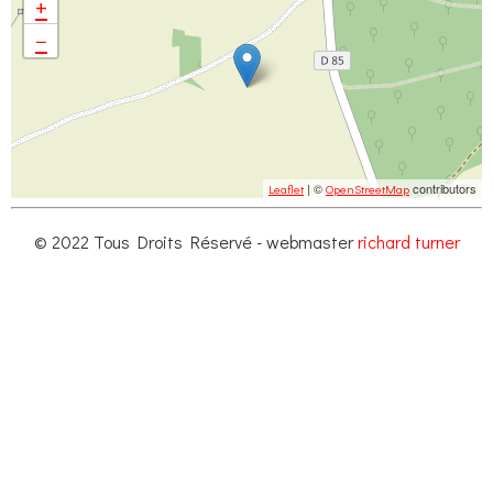
+
−
| ©
contributors
Leaflet
OpenStreetMap
© 2022 Tous Droits Réservé - webmaster
richard turner