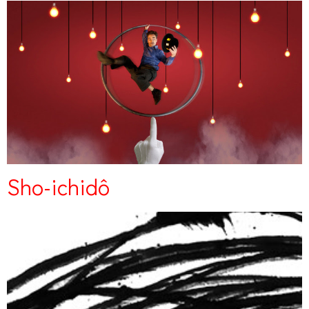
Sho-ichidô